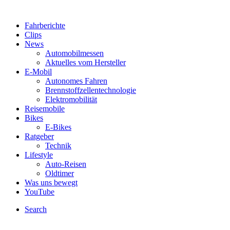
Fahrberichte
Clips
News
Automobilmessen
Aktuelles vom Hersteller
E-Mobil
Autonomes Fahren
Brennstoffzellentechnologie
Elektromobilität
Reisemobile
Bikes
E-Bikes
Ratgeber
Technik
Lifestyle
Auto-Reisen
Oldtimer
Was uns bewegt
YouTube
Search