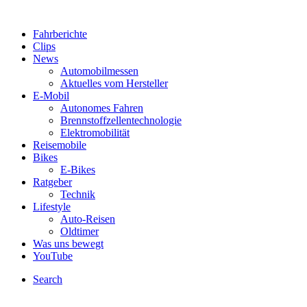
Fahrberichte
Clips
News
Automobilmessen
Aktuelles vom Hersteller
E-Mobil
Autonomes Fahren
Brennstoffzellentechnologie
Elektromobilität
Reisemobile
Bikes
E-Bikes
Ratgeber
Technik
Lifestyle
Auto-Reisen
Oldtimer
Was uns bewegt
YouTube
Search