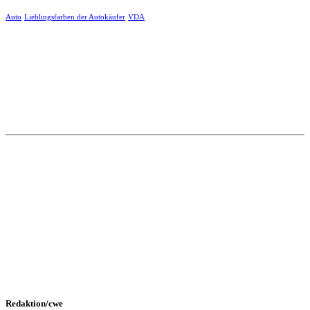
Auto
Lieblingsfarben der Autokäufer
VDA
Redaktion/cwe