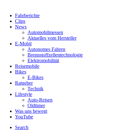
Fahrberichte
Clips
News
Automobilmessen
Aktuelles vom Hersteller
E-Mobil
Autonomes Fahren
Brennstoffzellentechnologie
Elektromobilität
Reisemobile
Bikes
E-Bikes
Ratgeber
Technik
Lifestyle
Auto-Reisen
Oldtimer
Was uns bewegt
YouTube
Search