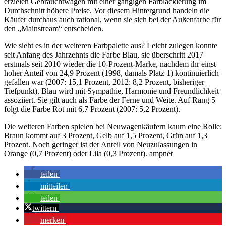
erzielen Gebrauchtwagen mit einer gängigen Farblackierung im
Durchschnitt höhere Preise. Vor diesem Hintergrund handeln die
Käufer durchaus auch rational, wenn sie sich bei der Außenfarbe für
den „Mainstream“ entscheiden.
Wie sieht es in der weiteren Farbpalette aus? Leicht zulegen konnte
seit Anfang des Jahrzehnts die Farbe Blau, sie überschritt 2017
erstmals seit 2010 wieder die 10-Prozent-Marke, nachdem ihr einst
hoher Anteil von 24,9 Prozent (1998, damals Platz 1) kontinuierlich
gefallen war (2007: 15,1 Prozent, 2012: 8,2 Prozent, bisheriger
Tiefpunkt). Blau wird mit Sympathie, Harmonie und Freundlichkeit
assoziiert. Sie gilt auch als Farbe der Ferne und Weite. Auf Rang 5
folgt die Farbe Rot mit 6,7 Prozent (2007: 5,2 Prozent).
Die weiteren Farben spielen bei Neuwagenkäufern kaum eine Rolle:
Braun kommt auf 3 Prozent, Gelb auf 1,5 Prozent, Grün auf 1,3
Prozent. Noch geringer ist der Anteil von Neuzulassungen in
Orange (0,7 Prozent) oder Lila (0,3 Prozent). ampnet
teilen
mitteilen
teilen
twittern
merken