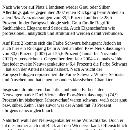
Nach wie vor auf Platz 1 landeten wieder Grau oder Silber.
Allerdings gab es gegenüber 2007 einen Rückgang beim Anteil an
allen Pkw-Neuzulassungen von 39,5 Prozent auf heute 28,5
Prozent. In der Farbpsychologie steht Grau für die Begriffe
Sachlichkeit, Eleganz und Seriosität. Auch Eigenschaften wie
professionell, analytisch und strukturiert werden damit verbunden.
Auf Platz 2 konnte sich die Farbe Schwarz behaupten: Jedoch ist
auch hier ein Rückgang beim Anteil an allen Pkw-Neuzulassungen
von 30,6 Prozent (2007) auf 25,6 Prozent (Januar bis November
2017) zu verzeichnen. Gegenüber dem Jahr 2004 – damals wählte
fast jeder zweite Neuwagenkäufer (46,4 Prozent) die Farbe Schwarz
– hat sich der Anteil nahezu halbiert. Nach Ansicht der
Farbpsychologen repräsentiert die Farbe Schwarz Würde, Seriosität
und Ansehen und hat einen besonders klassischen Charakter.
Insgesamt dominieren damit die „unbunten Farben“ den
Neuwagenmarkt: Drei Viertel aller Pkw-Neuzulassungen (74,9
Prozent) im bisherigen Jahresverlauf waren schwarz, weiß oder grau
bzw. silber. Zehn Jahre zuvor war der Anteil mit 73 Prozent
übrigens nahezu gleichhoch.
Natürlich wählt der Neuwagenkäufer seine Wunschfarbe. Doch er
tut dies immer auch mit Blick auf den Wiederverkauf. Offensichtlich