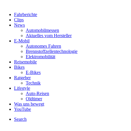
Fahrberichte
Clips
News
Automobilmessen
Aktuelles vom Hersteller
E-Mobil
Autonomes Fahren
Brennstoffzellentechnologie
Elektromobilität
Reisemobile
Bikes
E-Bikes
Ratgeber
Technik
Lifestyle
Auto-Reisen
Oldtimer
Was uns bewegt
YouTube
Search