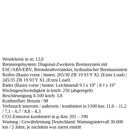
Wendekreis in m: 12,0
Bremsregelsystem: Diagonal-Zweikreis Bremssystem mit
ESC/ABS/EBV, Bremskraftverstärker, hydraulischer Bremsassistent
Reifen (Basis) vorne | hinten: 265/30 ZR 19 93 Y XL (Extra Load) |
245/35 ZR 19 93 Y XL (Extra Load)
Räder (Basis) vorne | hinten: Leichtmetall 9 J x 19″ | 8 J x 19″
Höchstgeschwindigkeit in km/h: 250 (abgeregelt)
Beschleunigung 0-100 km/h: 3,8
Kraftstoffart: Benzin / 98
Verbrauch innerorts / außerorts / kombiniert in l/100 km: 11,6 – 11,2
/ 7,1 – 6,7 / 8,8 – 8,3
CO2-Emission kombiniert in g-/km: 201 – 190
Wartung / Gewährleistung Deutschland: Wartungsintervall 30.000
km / 2 Jahre, je nachdem was zuerst eintritt