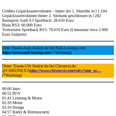
Größtes Gepäckraumvolumen – hinter der 1. Sitzreihe in l 1.104
Gepäckraumvolumen hinter 2. Sitzbank geschlossen in l 282
Basispreis Audi A3 Sportback: 28.650 Euro
Basis RS3: 60.000 Euro
Testversion Sportback RS3: 79.610 Euro (Limousine etwa 2.000
Euro Aufpreis)
Dein Traum-Auto findest du bei Null-Leasing.com:
https://www.null-leasing.com
(*Werbung)
Deine Traum-Uhr findest du bei Chronext.de:
@CHRONEXT
https://
www.chronext.com/rolex?utm_so…
.
(*Werbung)
00:00 Intro
00:52 POV
01:41 Leistung & Motor
02:20 Motor
03:10 Design
04:57 Räder & Bremssystem