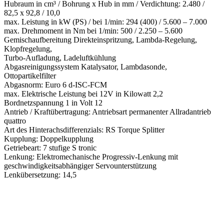
Hubraum in cm³ / Bohrung x Hub in mm / Verdichtung: 2.480 /
82,5 x 92,8 / 10,0
max. Leistung in kW (PS) / bei 1/min: 294 (400) / 5.600 – 7.000
max. Drehmoment in Nm bei 1/min: 500 / 2.250 – 5.600
Gemischaufbereitung Direkteinspritzung, Lambda-Regelung,
Klopfregelung,
Turbo-Aufladung, Ladeluftkühlung
Abgasreinigungssystem Katalysator, Lambdasonde,
Ottopartikelfilter
Abgasnorm: Euro 6 d-ISC-FCM
max. Elektrische Leistung bei 12V in Kilowatt 2,2
Bordnetzspannung 1 in Volt 12
Antrieb / Kraftübertragung: Antriebsart permanenter Allradantrieb
quattro
Art des Hinterachsdifferenzials: RS Torque Splitter
Kupplung: Doppelkupplung
Getriebeart: 7 stufige S tronic
Lenkung: Elektromechanische Progressiv-Lenkung mit
geschwindigkeitsabhängiger Servounterstützung
Lenkübersetzung: 14,5