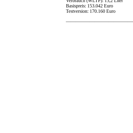
Verbrauch (WLTP): 13,2 Liter
Basispreis: 153.042 Euro
Testversion: 170.160 Euro
——————————————