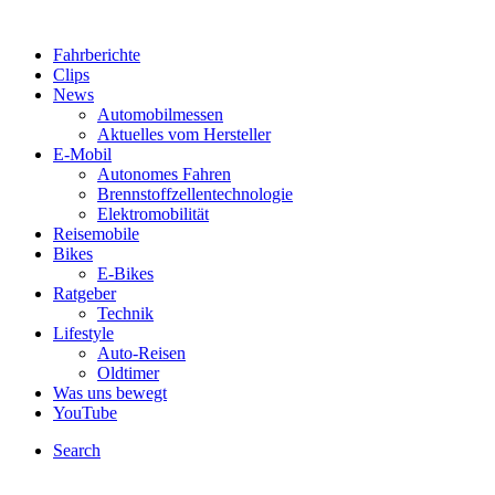
Fahrberichte
Clips
News
Automobilmessen
Aktuelles vom Hersteller
E-Mobil
Autonomes Fahren
Brennstoffzellentechnologie
Elektromobilität
Reisemobile
Bikes
E-Bikes
Ratgeber
Technik
Lifestyle
Auto-Reisen
Oldtimer
Was uns bewegt
YouTube
Search