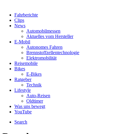
Fahrberichte
Clips
News
Automobilmessen
Aktuelles vom Hersteller
E-Mobil
Autonomes Fahren
Brennstoffzellentechnologie
Elektromobilität
Reisemobile
Bikes
E-Bikes
Ratgeber
Technik
Lifestyle
Auto-Reisen
Oldtimer
Was uns bewegt
YouTube
Search