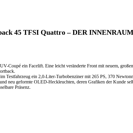
rtback 45 TFSI Quattro – DER INNENRA
UV-Coupé ein Facelift. Eine leicht veränderte Front mit neuem, großen K
ortback.
h im Testfahrzeug ein 2,0-Liter-Turbobenziner mit 265 PS, 370 Newto
und neu geformte OLED-Heckleuchten, deren Grafiken der Kunde sel
selbare Präsenz.