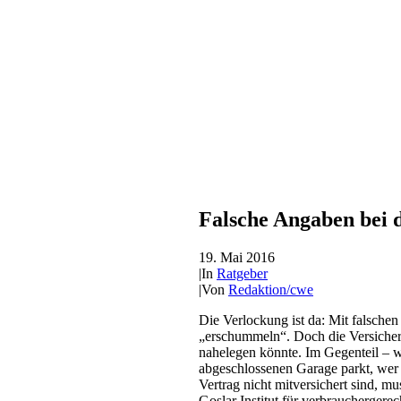
Falsche Angaben bei 
19. Mai 2016
|
In
Ratgeber
|
Von
Redaktion/cwe
Die Verlockung ist da: Mit falsche
„erschummeln“. Doch die Versichere
nahelegen könnte. Im Gegenteil – we
abgeschlossenen Garage parkt, wer 
Vertrag nicht mitversichert sind, 
Goslar Institut für verbrauchergerec