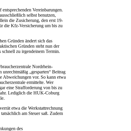
uf entsprechenden Vereinbarungen.
usschließlich selbst benutzen,
llein die Zusicherung, den erst 19-
für die Kfz-Versicherung um bis zu
ichen Gründen ändert sich das
aktischen Gründen steht nun der
 schnell zu irgendeinem Termin.
erbraucherzentrale Nordrhein-
en unrechtmäßig „gesparten“ Beitrag
lche Abweichungen vor. So kann etwa
ucherzentrale ermittelte. Wer
ar eine Strafforderung von bis zu
sjahr. Lediglich die HUK-Coburg
le.
 verrät etwa die Werkstattrechnung
r tatsächlich am Steuer saß. Zudem
änkungen des