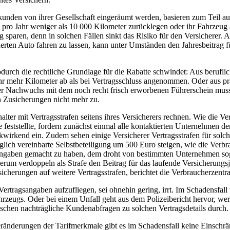
kunden von ihrer Gesellschaft eingeräumt werden, basieren zum Teil a
pro Jahr weniger als 10 000 Kilometer zurücklegen oder ihr Fahrzeug a
 sparen, denn in solchen Fällen sinkt das Risiko für den Versicherer. A
herten Auto fahren zu lassen, kann unter Umständen den Jahresbeitrag 
wodurch die rechtliche Grundlage für die Rabatte schwindet: Aus berufl
hr mehr Kilometer ab als bei Vertragsschluss angenommen. Oder aus pr
r Nachwuchs mit dem noch recht frisch erworbenen Führerschein muss
n Zusicherungen nicht mehr zu.
lter mit Vertragsstrafen seitens ihres Versicherers rechnen. Wie die V
 feststellte, fordern zunächst einmal alle kontaktierten Unternehmen d
kwirkend ein. Zudem sehen einige Versicherer Vertragsstrafen für so
glich vereinbarte Selbstbeteiligung um 500 Euro steigen, wie die Verbra
 Angaben gemacht zu haben, dem droht von bestimmten Unternehmen sog
erum verdoppeln als Strafe den Beitrag für das laufende Versicherung
icherungen auf weitere Vertragsstrafen, berichtet die Verbraucherzentra
Vertragsangaben aufzufliegen, sei ohnehin gering, irrt. Im Schadensfall
hrzeugs. Oder bei einem Unfall geht aus dem Polizeibericht hervor, we
ischen nachträgliche Kundenabfragen zu solchen Vertragsdetails durch.
eränderungen der Tarifmerkmale gibt es im Schadensfall keine Einschr