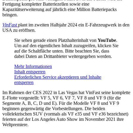
Fertigung kompletter Batteriezellen sowie eine
Kapazitätserweiterung auf jährlich eine Million Batteriepacks
bringen.
VinFast
plant im zweiten Halbjahr 2024 ein E-Fahrzeugwerk in den
USA zu eröffnen.
Sie sehen gerade einen Platzhalterinhalt von
YouTube
.
Um auf den eigentlichen Inhalt zuzugreifen, klicken Sie
auf die Schaltfläche unten. Bitte beachten Sie, dass
dabei Daten an Drittanbieter weitergegeben werden.
Mehr Informationen
Inhalt entsperren
Erforderlichen Service akzeptieren und Inhalte
entsperren
Im Rahmen der CES 2022 in Las Vegas hat VinFast seine komplette
E-Flotte vorgestellt: VF 5, VF 6, VF 7, VF 8 und VF 9 (für die
Segmente A, B, C, D und E). Für die Modelle VF 8 und VF 9
beginnen gegenwärtig die Vorbestellungen. Die beiden
vollelektrischen SUV (vormals als VF e35 und VF e36 bezeichnet)
feierten auf der Los Angeles Auto Show im November 2021 ihre
Weltpremiere.