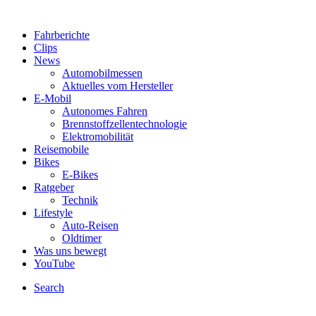
Fahrberichte
Clips
News
Automobilmessen
Aktuelles vom Hersteller
E-Mobil
Autonomes Fahren
Brennstoffzellentechnologie
Elektromobilität
Reisemobile
Bikes
E-Bikes
Ratgeber
Technik
Lifestyle
Auto-Reisen
Oldtimer
Was uns bewegt
YouTube
Search