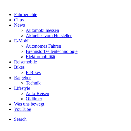
Fahrberichte
Clips
News
Automobilmessen
Aktuelles vom Hersteller
E-Mobil
Autonomes Fahren
Brennstoffzellentechnologie
Elektromobilität
Reisemobile
Bikes
E-Bikes
Ratgeber
Technik
Lifestyle
Auto-Reisen
Oldtimer
Was uns bewegt
YouTube
Search