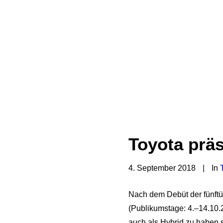
Toyota präs
4. September 2018
|
In
Nach dem Debüt der fünftür
(Publikumstage: 4.–14.10.
auch als Hybrid zu haben s