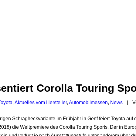
entiert Corolla Touring Spo
Toyota
,
Aktuelles vom Hersteller
,
Automobilmessen
,
News
|
V
igen Schrägheckvariante im Frühjahr in Genf feiert Toyota auf
2018) die Weltpremiere des Corolla Touring Sports. Der in Euro
ein und verfügt je nach Ausstattungstufe unter anderem über d