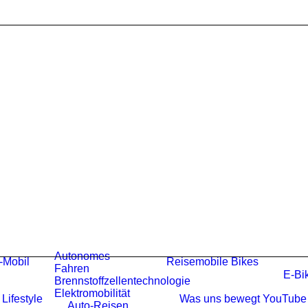
Autonomes
-Mobil
Reisemobile
Bikes
Fahren
E-Bi
Brennstoffzellentechnologie
Elektromobilität
Lifestyle
Was uns bewegt
YouTube
Auto-Reisen