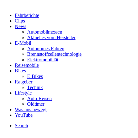
Fahrberichte
Clips
News
Automobilmessen
Aktuelles vom Hersteller
E-Mobil
Autonomes Fahren
Brennstoffzellentechnologie
Elektromobilität
Reisemobile
Bikes
E-Bikes
Ratgeber
Technik
Lifestyle
Auto-Reisen
Oldtimer
Was uns bewegt
YouTube
Search