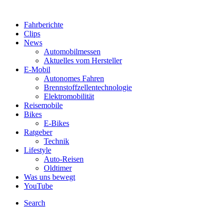
Fahrberichte
Clips
News
Automobilmessen
Aktuelles vom Hersteller
E-Mobil
Autonomes Fahren
Brennstoffzellentechnologie
Elektromobilität
Reisemobile
Bikes
E-Bikes
Ratgeber
Technik
Lifestyle
Auto-Reisen
Oldtimer
Was uns bewegt
YouTube
Search