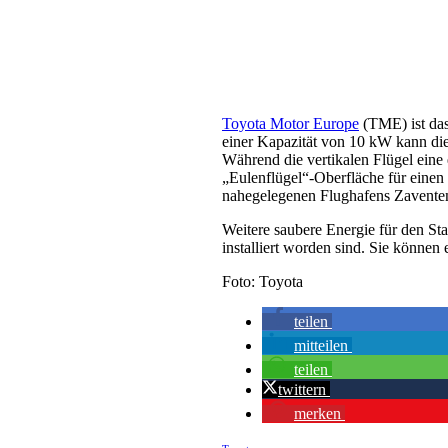
Toyota Motor Europe
(TME) ist das
einer Kapazität von 10 kW kann di
Während die vertikalen Flügel eine 
„Eulenflügel“-Oberfläche für eine
nahegelegenen Flughafens Zaventem
Weitere saubere Energie für den St
installiert worden sind. Sie könne
Foto: Toyota
teilen
mitteilen
teilen
twittern
merken