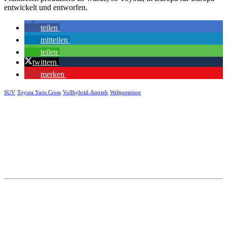
entwickelt und entworfen.
teilen
mitteilen
teilen
twittern
merken
SUV
Toyota Yaris Cross
Vollhybrid-Antrieb
Weltpremiere