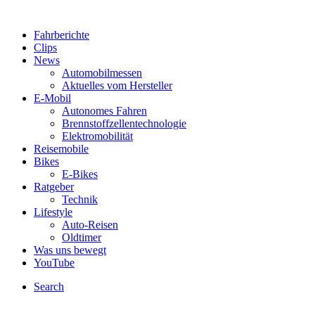
Fahrberichte
Clips
News
Automobilmessen
Aktuelles vom Hersteller
E-Mobil
Autonomes Fahren
Brennstoffzellentechnologie
Elektromobilität
Reisemobile
Bikes
E-Bikes
Ratgeber
Technik
Lifestyle
Auto-Reisen
Oldtimer
Was uns bewegt
YouTube
Search