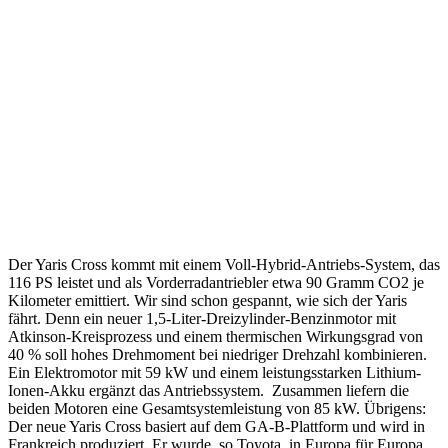
Der Yaris Cross kommt mit einem Voll-Hybrid-Antriebs-System, das
116 PS leistet und als Vorderradantriebler etwa 90 Gramm CO2 je
Kilometer emittiert. Wir sind schon gespannt, wie sich der Yaris
fährt. Denn ein neuer 1,5-Liter-Dreizylinder-Benzinmotor mit
Atkinson-Kreisprozess und einem thermischen Wirkungsgrad von
40 % soll hohes Drehmoment bei niedriger Drehzahl kombinieren.
Ein Elektromotor mit 59 kW und einem leistungsstarken Lithium-
Ionen-Akku ergänzt das Antriebssystem. Zusammen liefern die
beiden Motoren eine Gesamtsystemleistung von 85 kW. Übrigens:
Der neue Yaris Cross basiert auf dem GA-B-Plattform und wird in
Frankreich produziert. Er wurde, so Toyota, in Europa für Europa