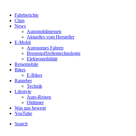
Fahrberichte
Clips
News
Automobilmessen
Aktuelles vom Hersteller
E-Mobil
Autonomes Fahren
Brennstoffzellentechnologie
Elektromobilität
Reisemobile
Bikes
E-Bikes
Ratgeber
Technik
Lifestyle
Auto-Reisen
Oldtimer
Was uns bewegt
YouTube
Search