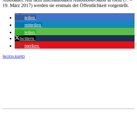
19. März 2017) werden sie erstmals der Öffentlichkeit vorgestellt.
teilen
mitteilen
teilen
twittern
merken
ŠKODA RAPID