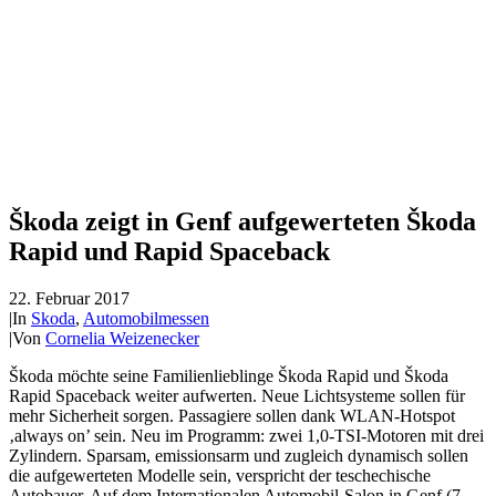
Škoda zeigt in Genf aufgewerteten Škoda
Rapid und Rapid Spaceback
22. Februar 2017
|
In
Skoda
,
Automobilmessen
|
Von
Cornelia Weizenecker
Škoda möchte seine Familienlieblinge Škoda Rapid und Škoda
Rapid Spaceback weiter aufwerten. Neue Lichtsysteme sollen für
mehr Sicherheit sorgen. Passagiere sollen dank WLAN-Hotspot
‚always on’ sein. Neu im Programm: zwei 1,0-TSI-Motoren mit drei
Zylindern. Sparsam, emissionsarm und zugleich dynamisch sollen
die aufgewerteten Modelle sein, verspricht der teschechische
Autobauer. Auf dem Internationalen Automobil-Salon in Genf (7. –