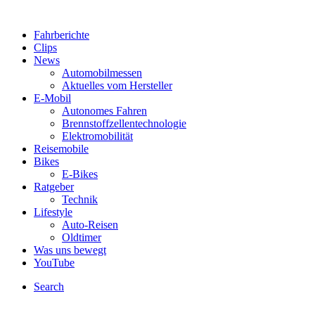
Fahrberichte
Clips
News
Automobilmessen
Aktuelles vom Hersteller
E-Mobil
Autonomes Fahren
Brennstoffzellentechnologie
Elektromobilität
Reisemobile
Bikes
E-Bikes
Ratgeber
Technik
Lifestyle
Auto-Reisen
Oldtimer
Was uns bewegt
YouTube
Search