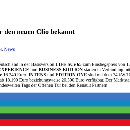
ür den neuen Clio bekannt
r
,
News
utschland in der Basisversion
LIFE SCe 65
zum Einstiegspreis von 1
EXPERIENCE
und
BUSINESS EDITION
starten in Verbindung mi
se 16.240 Euro.
INTENS
und
EDITION ONE
sind mit dem 74 kW/10
ab 18.190 Euro beziehungsweise 20.390 Euro verfügbar. Der Marktsta
desweiten Tags der Offenen Tür bei den Renault Partnern.