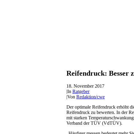
Reifendruck: Besser z
18. November 2017
|
In
Ratgeber
|
Von
Redaktion/cwe
Der optimale Reifendruck erhöht die
Reifendruck zu bewerten. In der Reg
mit starken Temperaturschwankungen
Verband der TÜV (VdTÜV).
„Häufiger messen bedeutet mehr Sic