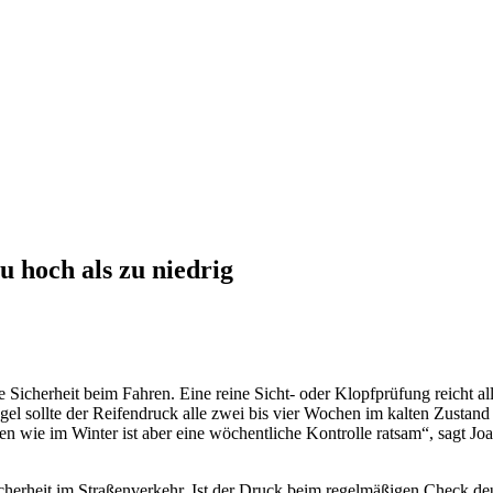
u hoch als zu niedrig
 Sicherheit beim Fahren. Eine reine Sicht- oder Klopfprüfung reicht al
el sollte der Reifendruck alle zwei bis vier Wochen im kalten Zustand k
 wie im Winter ist aber eine wöchentliche Kontrolle ratsam“, sagt Jo
herheit im Straßenverkehr. Ist der Druck beim regelmäßigen Check deu