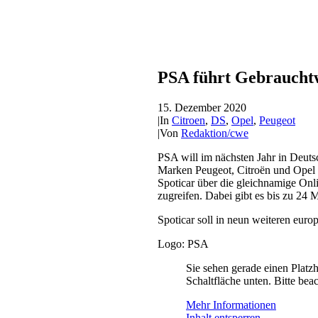
PSA führt Gebrauchtw
15. Dezember 2020
|
In
Citroen
,
DS
,
Opel
,
Peugeot
|
Von
Redaktion/cwe
PSA will im nächsten Jahr in Deuts
Marken Peugeot, Citroën und Opel s
Spoticar über die gleichnamige Onl
zugreifen. Dabei gibt es bis zu 24
Spoticar soll in neun weiteren eur
Logo: PSA
Sie sehen gerade einen Platzh
Schaltfläche unten. Bitte bea
Mehr Informationen
Inhalt entsperren