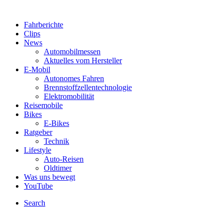
Fahrberichte
Clips
News
Automobilmessen
Aktuelles vom Hersteller
E-Mobil
Autonomes Fahren
Brennstoffzellentechnologie
Elektromobilität
Reisemobile
Bikes
E-Bikes
Ratgeber
Technik
Lifestyle
Auto-Reisen
Oldtimer
Was uns bewegt
YouTube
Search