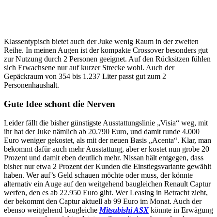
Klassentypisch bietet auch der Juke wenig Raum in der zweiten
Reihe. In meinen Augen ist der kompakte Crossover besonders gut
zur Nutzung durch 2 Personen geeignet. Auf den Rücksitzen fühlen
sich Erwachsene nur auf kurzer Strecke wohl. Auch der
Gepäckraum von 354 bis 1.237 Liter passt gut zum 2
Personenhaushalt.
Gute Idee schont die Nerven
Leider fällt die bisher günstigste Ausstattungslinie „Visia“ weg, mit
ihr hat der Juke nämlich ab 20.790 Euro, und damit runde 4.000
Euro weniger gekostet, als mit der neuen Basis „Acenta“. Klar, man
bekommt dafür auch mehr Ausstattung, aber er kostet nun grobe 20
Prozent und damit eben deutlich mehr. Nissan hält entgegen, dass
bisher nur etwa 2 Prozent der Kunden die Einstiegsvariante gewählt
haben. Wer auf’s Geld schauen möchte oder muss, der könnte
alternativ ein Auge auf den weitgehend baugleichen Renault Captur
werfen, den es ab 22.950 Euro gibt. Wer Leasing in Betracht zieht,
der bekommt den Captur aktuell ab 99 Euro im Monat. Auch der
ebenso weitgehend baugleiche
Mitsubishi ASX
könnte in Erwägung