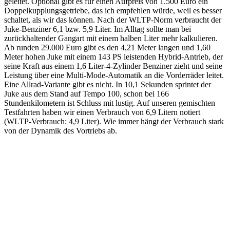
geleitet. Optional gibt es für einen Aufpreis von 1.500 Euro ein
Doppelkupplungsgetriebe, das ich empfehlen würde, weil es besser
schaltet, als wir das können. Nach der WLTP-Norm verbraucht der
Juke-Benziner 6,1 bzw. 5,9 Liter. Im Alltag sollte man bei
zurückhaltender Gangart mit einem halben Liter mehr kalkulieren.
Ab runden 29.000 Euro gibt es den 4,21 Meter langen und 1,60
Meter hohen Juke mit einem 143 PS leistenden Hybrid-Antrieb, der
seine Kraft aus einem 1,6 Liter-4-Zylinder Benziner zieht und seine
Leistung über eine Multi-Mode-Automatik an die Vorderräder leitet.
Eine Allrad-Variante gibt es nicht. In 10,1 Sekunden sprintet der
Juke aus dem Stand auf Tempo 100, schon bei 166
Stundenkilometern ist Schluss mit lustig. Auf unseren gemischten
Testfahrten haben wir einen Verbrauch von 6,9 Litern notiert
(WLTP-Verbrauch: 4,9 Liter). Wie immer hängt der Verbrauch stark
von der Dynamik des Vortriebs ab.