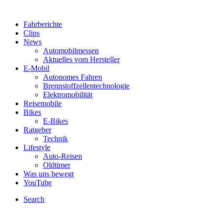
Fahrberichte
Clips
News
Automobilmessen
Aktuelles vom Hersteller
E-Mobil
Autonomes Fahren
Brennstoffzellentechnologie
Elektromobilität
Reisemobile
Bikes
E-Bikes
Ratgeber
Technik
Lifestyle
Auto-Reisen
Oldtimer
Was uns bewegt
YouTube
Search