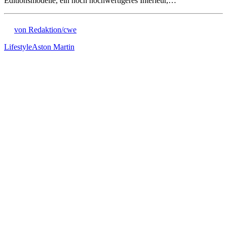
Editionsmodelle, ein noch hochwertigeres Interieur,…
von Redaktion/cwe
Lifestyle
Aston Martin