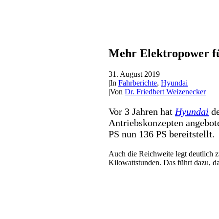
Mehr Elektropower f
31. August 2019
|
In
Fahrberichte
,
Hyundai
|
Von
Dr. Friedbert Weizenecker
Vor 3 Jahren hat
Hyundai
de
Antriebskonzepten angebote
PS nun 136 PS bereitstellt.
Auch die Reichweite legt deutlich zu
Kilowattstunden. Das führt dazu, 