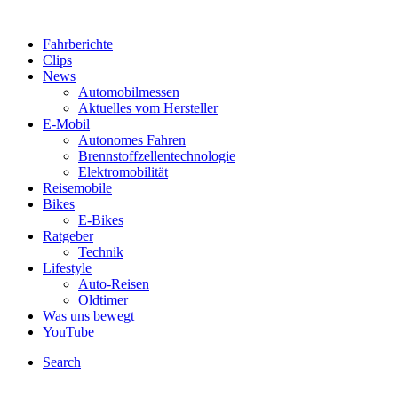
Fahrberichte
Clips
News
Automobilmessen
Aktuelles vom Hersteller
E-Mobil
Autonomes Fahren
Brennstoffzellentechnologie
Elektromobilität
Reisemobile
Bikes
E-Bikes
Ratgeber
Technik
Lifestyle
Auto-Reisen
Oldtimer
Was uns bewegt
YouTube
Search