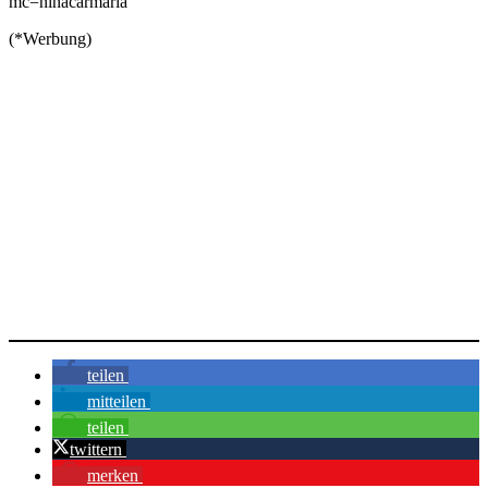
mc=ninacarmaria
(*Werbung)
teilen
mitteilen
teilen
twittern
merken