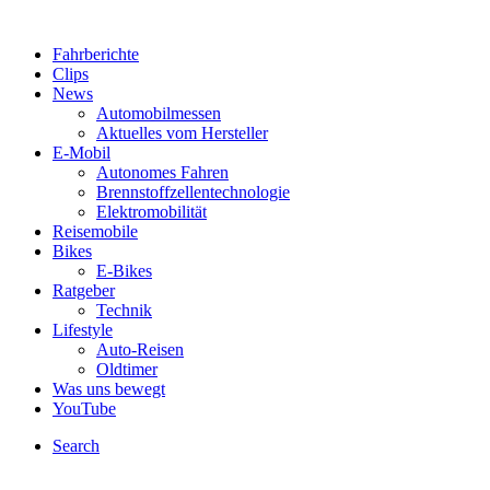
Fahrberichte
Clips
News
Automobilmessen
Aktuelles vom Hersteller
E-Mobil
Autonomes Fahren
Brennstoffzellentechnologie
Elektromobilität
Reisemobile
Bikes
E-Bikes
Ratgeber
Technik
Lifestyle
Auto-Reisen
Oldtimer
Was uns bewegt
YouTube
Search