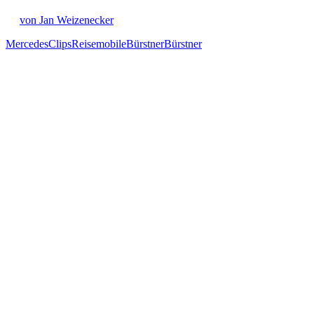
von Jan Weizenecker
Mercedes
Clips
Reisemobile
Bürstner
Bürstner