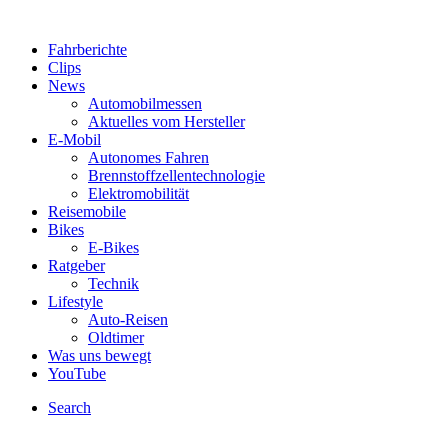
Fahrberichte
Clips
News
Automobilmessen
Aktuelles vom Hersteller
E-Mobil
Autonomes Fahren
Brennstoffzellentechnologie
Elektromobilität
Reisemobile
Bikes
E-Bikes
Ratgeber
Technik
Lifestyle
Auto-Reisen
Oldtimer
Was uns bewegt
YouTube
Search