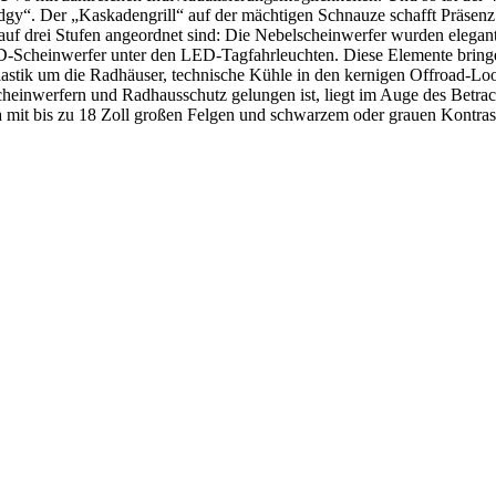
gy“. Der „Kaskadengrill“ auf der mächtigen Schnauze schafft Präsenz
uf drei Stufen angeordnet sind: Die Nebelscheinwerfer wurden elegant 
D-Scheinwerfer unter den LED-Tagfahrleuchten. Diese Elemente bring
lastik um die Radhäuser, technische Kühle in den kernigen Offroad-Loo
einwerfern und Radhausschutz gelungen ist, liegt im Auge des Betrach
it bis zu 18 Zoll großen Felgen und schwarzem oder grauen Kontras