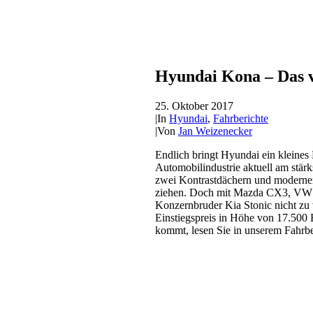
Hyundai Kona – Das v
25. Oktober 2017
|
In
Hyundai
,
Fahrberichte
|
Von
Jan Weizenecker
Endlich bringt Hyundai ein kleines
Automobilindustrie aktuell am stär
zwei Kontrastdächern und moderner
ziehen. Doch mit Mazda CX3, VW T-
Konzernbruder Kia Stonic nicht zu
Einstiegspreis in Höhe von 17.500
kommt, lesen Sie in unserem Fahrbe