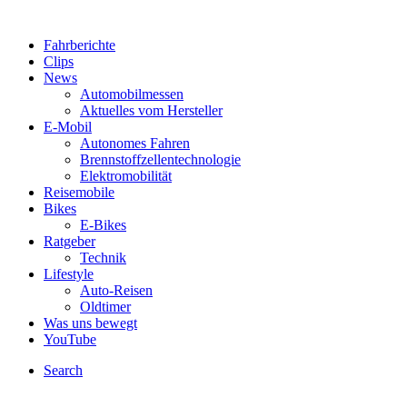
Fahrberichte
Clips
News
Automobilmessen
Aktuelles vom Hersteller
E-Mobil
Autonomes Fahren
Brennstoffzellentechnologie
Elektromobilität
Reisemobile
Bikes
E-Bikes
Ratgeber
Technik
Lifestyle
Auto-Reisen
Oldtimer
Was uns bewegt
YouTube
Search