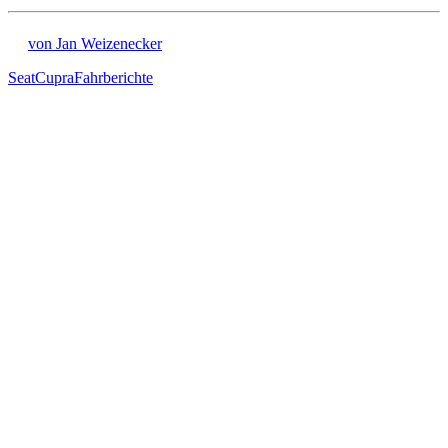
von Jan Weizenecker
Seat
Cupra
Fahrberichte