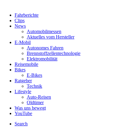
Fahrberichte
Clips
News
Automobilmessen
Aktuelles vom Hersteller
E-Mobil
Autonomes Fahren
Brennstoffzellentechnologie
Elektromobilität
Reisemobile
Bikes
E-Bikes
Ratgeber
Technik
Lifestyle
Auto-Reisen
Oldtimer
Was uns bewegt
YouTube
Search