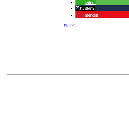
teilen
twittern
merken
Kia EV3