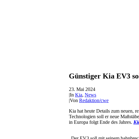
Günstiger Kia EV3 s
23. Mai 2024
|
In
Kia
,
News
|
Von
Redaktion/cwe
Kia hat heute Details zum neuen, 
Technologien soll er neue Maßstäb
in Europa folgt Ende des Jahres.
Ki
„Der EV3 soll mit seinem bahnbrec