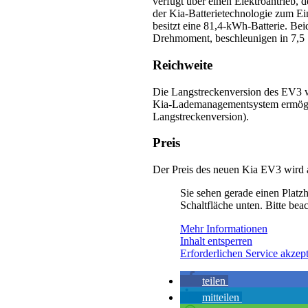
verfügt über einen Elektroantrieb, 
der Kia-Batterietechnologie zum Ei
besitzt eine 81,4-kWh-Batterie. Be
Drehmoment, beschleunigen in 7,5
Reichweite
Die Langstreckenversion des EV3 w
Kia-Lademanagementsystem ermöglich
Langstreckenversion).
Preis
Der Preis des neuen Kia EV3 wird 
Sie sehen gerade einen Platzh
Schaltfläche unten. Bitte bea
Mehr Informationen
Inhalt entsperren
Erforderlichen Service akzept
teilen
mitteilen