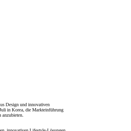
aus Design und innovativen
uli in Korea, die Markteinführung
 anzubieten.
en, innovativen Lifestyle-Lösungen