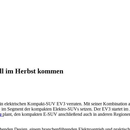
oll im Herbst kommen
rein elektrischen Kompakt-SUV EV3 verraten. Mit seiner Kombination 
e im Segment der kompakten Elektro-SUVs setzen. Der EV3 startet im J
a
plant, den kompakten E-SUV anschließend auch in anderen Regionen
henden Design, einem branchenführenden Elektroantrieb und praktisch