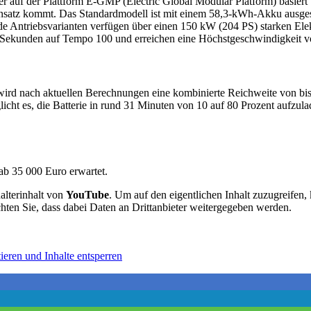
der auf der Plattform E-GMP (Electric Global Modular Platform) basiert
nsatz kommt. Das Standardmodell ist mit einem 58,3-kWh-Akku ausgest
ide Antriebsvarianten verfügen über einen 150 kW (204 PS) starken E
 Sekunden auf Tempo 100 und erreichen eine Höchstgeschwindigkeit v
ird nach aktuellen Berechnungen eine kombinierte Reichweite von bi
t es, die Batterie in rund 31 Minuten von 10 auf 80 Prozent aufzulad
ab 35 000 Euro erwartet.
alterinhalt von
YouTube
. Um auf den eigentlichen Inhalt zuzugreifen, 
chten Sie, dass dabei Daten an Drittanbieter weitergegeben werden.
ieren und Inhalte entsperren