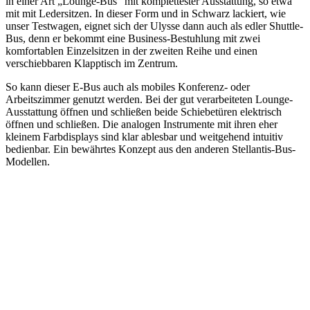
in einer Art „Lounge-Bus“ mit komplettester Ausstattung, so etwa
mit mit Ledersitzen. In dieser Form und in Schwarz lackiert, wie
unser Testwagen, eignet sich der Ulysse dann auch als edler Shuttle-
Bus, denn er bekommt eine Business-Bestuhlung mit zwei
komfortablen Einzelsitzen in der zweiten Reihe und einen
verschiebbaren Klapptisch im Zentrum.
So kann dieser E-Bus auch als mobiles Konferenz- oder
Arbeitszimmer genutzt werden. Bei der gut verarbeiteten Lounge-
Ausstattung öffnen und schließen beide Schiebetüren elektrisch
öffnen und schließen. Die analogen Instrumente mit ihren eher
kleinem Farbdisplays sind klar ablesbar und weitgehend intuitiv
bedienbar. Ein bewährtes Konzept aus den anderen Stellantis-Bus-
Modellen.