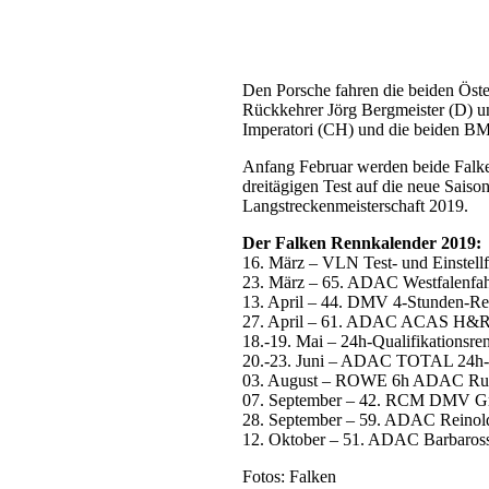
Den Porsche fahren die beiden Öst
Rückkehrer Jörg Bergmeister (D) u
Imperatori (CH) und die beiden B
Anfang Februar werden beide Falke
dreitägigen Test auf die neue Sais
Langstreckenmeisterschaft 2019.
Der Falken Rennkalender 2019:
16. März – VLN Test- und Einstellf
23. März – 65. ADAC Westfalenfah
13. April – 44. DMV 4-Stunden-R
27. April – 61. ADAC ACAS H&
18.-19. Mai – 24h-Qualifikationsre
20.-23. Juni – ADAC TOTAL 24h
03. August – ROWE 6h ADAC Ruh
07. September – 42. RCM DMV Gr
28. September – 59. ADAC Reinol
12. Oktober – 51. ADAC Barbaross
Fotos: Falken