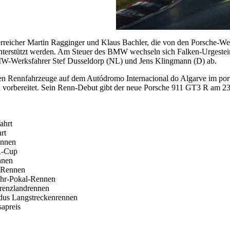
erreicher Martin Ragginger und Klaus Bachler, die von den Porsche-We
nterstützt werden. Am Steuer des BMW wechseln sich Falken-Urgeste
MW-Werksfahrer Stef Dusseldorp (NL) und Jens Klingmann (D) ab.
n Rennfahrzeuge auf dem Autódromo Internacional do Algarve im port
on vorbereitet. Sein Renn-Debut gibt der neue Porsche 911 GT3 R am 
ahrt
rt
ennen
R-Cup
nnen
-Rennen
r-Pokal-Rennen
enzlandrennen
dus Langstreckenrennen
apreis