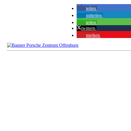
teilen
mitteilen
teilen
twittern
merken