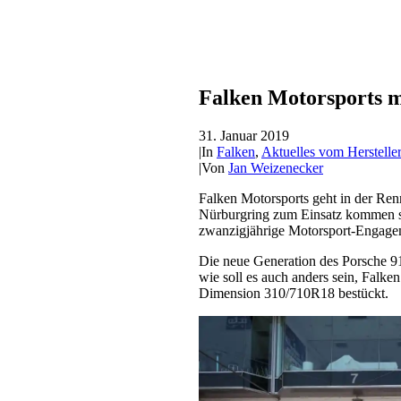
Falken Motorsports m
31. Januar 2019
|
In
Falken
,
Aktuelles vom Hersteller
|
Von
Jan Weizenecker
Falken Motorsports geht in der R
Nürburgring zum Einsatz kommen so
zwanzigjährige Motorsport-Engageme
Die neue Generation des Porsche 9
wie soll es auch anders sein, Falke
Dimension 310/710R18 bestückt.