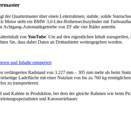
ermaster
 der Quartermaster über einen Leiterrahmen, stabile, solide Starrachsen
. Als Motor steht ein BMW 3,0-Liter-Reihensechszylinder mit Turboaufla
in Achtgang-Automatikgetriebe von ZF alle vier Räder antreibt.
alterinhalt von
YouTube
. Um auf den eigentlichen Inhalt zuzugreifen, 
chten Sie, dass dabei Daten an Drittanbieter weitergegeben werden.
ieren und Inhalte entsperren
nen verlängerten Radstand von 3.227 mm – 305 mm mehr als beim Stati
 vielseitige Ladefläche mit einer Nutzlast von bis zu 760 kg ermögliche
os zu transportieren.
ll und Kabine in Produktion, bei dem der gleiche Rahmen wie beim Pi
mrüstungsspezialisten und Karosseriebauer.