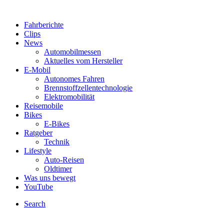
Fahrberichte
Clips
News
Automobilmessen
Aktuelles vom Hersteller
E-Mobil
Autonomes Fahren
Brennstoffzellentechnologie
Elektromobilität
Reisemobile
Bikes
E-Bikes
Ratgeber
Technik
Lifestyle
Auto-Reisen
Oldtimer
Was uns bewegt
YouTube
Search