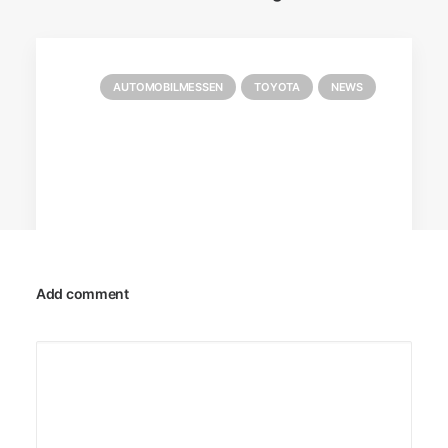
AUTOMOBILMESSEN
TOYOTA
NEWS
Add comment
13. Februar 2018
Genf 2018: Neuauflage einer Toyota
Sportwagen-Ikone
Automobilfans können sich auf die Rückkehr
einer Legende freuen: Auf dem Genfer