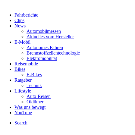
Fahrberichte
Clips
News
Automobilmessen
Aktuelles vom Hersteller
E-Mobil
Autonomes Fahren
Brennstoffzellentechnologie
Elektromobilität
Reisemobile
Bikes
E-Bikes
Ratgeber
Technik
Lifestyle
Auto-Reisen
Oldtimer
Was uns bewegt
YouTube
Search