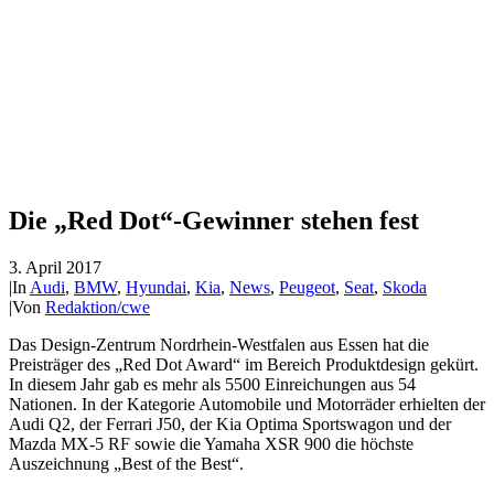
Die „Red Dot“-Gewinner stehen fest
3. April 2017
|
In
Audi
,
BMW
,
Hyundai
,
Kia
,
News
,
Peugeot
,
Seat
,
Skoda
|
Von
Redaktion/cwe
Das Design-Zentrum Nordrhein-Westfalen aus Essen hat die
Preisträger des „Red Dot Award“ im Bereich Produktdesign gekürt.
In diesem Jahr gab es mehr als 5500 Einreichungen aus 54
Nationen. In der Kategorie Automobile und Motorräder erhielten der
Audi Q2, der Ferrari J50, der Kia Optima Sportswagon und der
Mazda MX-5 RF sowie die Yamaha XSR 900 die höchste
Auszeichnung „Best of the Best“.