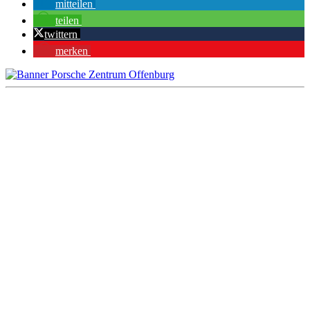
mitteilen
teilen
twittern
merken