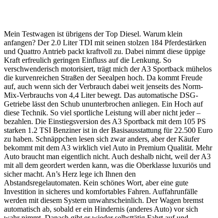
Mein Testwagen ist übrigens der Top Diesel. Warum klein
anfangen? Der 2.0 Liter TDI mit seinen stolzen 184 Pferdestärken
und Quattro Antrieb packt kraftvoll zu. Dabei nimmt diese üppige
Kraft erfreulich geringen Einfluss auf die Lenkung. So
verschwenderisch motorisiert, trägt mich der A3 Sportback mühelos
die kurvenreichen Straßen der Seealpen hoch. Da kommt Freude
auf, auch wenn sich der Verbrauch dabei weit jenseits des Norm-
Mix-Verbrauchs von 4,4 Liter bewegt. Das automatische DSG-
Getriebe lässt den Schub ununterbrochen anliegen. Ein Hoch auf
diese Technik. So viel sportliche Leistung will aber nicht jeder –
bezahlen. Die Einstiegsversion des A3 Sportback mit dem 105 PS
starken 1.2 TSI Benziner ist in der Basisausstattung für 22.500 Euro
zu haben. Schnäppchen lesen sich zwar anders, aber der Käufer
bekommt mit dem A3 wirklich viel Auto in Premium Qualität. Mehr
Auto braucht man eigentlich nicht. Auch deshalb nicht, weil der A3
mit all dem geordert werden kann, was die Oberklasse luxuriös und
sicher macht. An’s Herz lege ich Ihnen den
Abstandsregelautomaten. Kein schönes Wort, aber eine gute
Investition in sicheres und komfortables Fahren. Auffahrunfälle
werden mit diesem System unwahrscheinlich. Der Wagen bremst
automatisch ab, sobald er ein Hindernis (anderes Auto) vor sich
wahr nimmt. Danach gibt er wieder selbsttätig Fahrt auf und