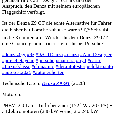
Anspruch, den Denza mit seinem europäischen
Flaggschiff verfolgt.
Ist der Denza Z9 GT die echte Alternative für Fahrer,
die bisher bei Porsche zuhause waren? 👉 Schreibt
in die Kommentare: Würdet ihr dem Denza Z9 GT
eine Chance geben – oder bleibt ihr bei Porsche?
#denzaz9gt
#9z
#9zGTDenza
#denza
#AudiDesigner
#porschetaycan
#porschepanamera
#byd
#eauto
#Luxusklasse
#chinaauto
#derautotester
#elektroauto
#autotest2025
#autoneuheiten
Technische Daten:
Denza Z9 GT
(2026)
Motoren:
PHEV: 2.0-Liter-Turbobenziner (152 kW / 207 PS) +
3 Elektromotoren (230 kW vorne, 2 x 240 kW