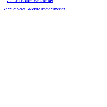
von Dr. Friedbert Weizenecker
Techrules
News
E-Mobil
Automobilmessen