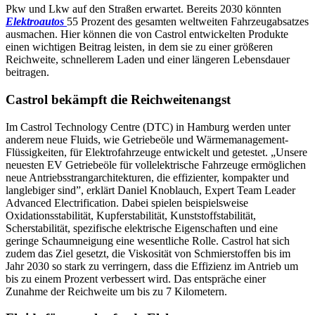
Pkw und Lkw auf den Straßen erwartet. Bereits 2030 könnten
Elektroautos
55 Prozent des gesamten weltweiten Fahrzeugabsatzes
ausmachen. Hier können die von Castrol entwickelten Produkte
einen wichtigen Beitrag leisten, in dem sie zu einer größeren
Reichweite, schnellerem Laden und einer längeren Lebensdauer
beitragen.
Castrol bekämpft die Reichweitenangst
Im Castrol Technology Centre (DTC) in Hamburg werden unter
anderem neue Fluids, wie Getriebeöle und Wärmemanagement-
Flüssigkeiten, für Elektrofahrzeuge entwickelt und getestet. „Unsere
neuesten EV Getriebeöle für vollelektrische Fahrzeuge ermöglichen
neue Antriebsstrangarchitekturen, die effizienter, kompakter und
langlebiger sind”, erklärt Daniel Knoblauch, Expert Team Leader
Advanced Electrification. Dabei spielen beispielsweise
Oxidationsstabilität, Kupferstabilität, Kunststoffstabilität,
Scherstabilität, spezifische elektrische Eigenschaften und eine
geringe Schaumneigung eine wesentliche Rolle. Castrol hat sich
zudem das Ziel gesetzt, die Viskosität von Schmierstoffen bis im
Jahr 2030 so stark zu verringern, dass die Effizienz im Antrieb um
bis zu einem Prozent verbessert wird. Das entspräche einer
Zunahme der Reichweite um bis zu 7 Kilometern.