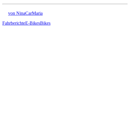
von NinaCarMaria
Fahrberichte
E-Bikes
Bikes