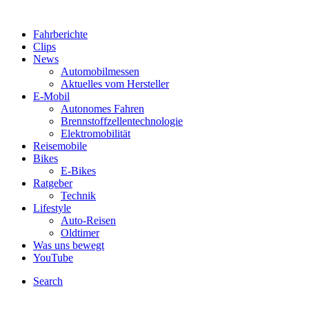
Fahrberichte
Clips
News
Automobilmessen
Aktuelles vom Hersteller
E-Mobil
Autonomes Fahren
Brennstoffzellentechnologie
Elektromobilität
Reisemobile
Bikes
E-Bikes
Ratgeber
Technik
Lifestyle
Auto-Reisen
Oldtimer
Was uns bewegt
YouTube
Search