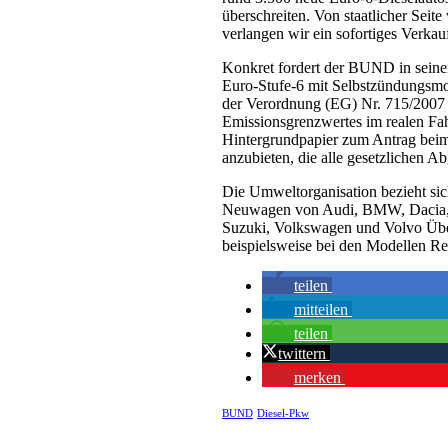
überschreiten. Von staatlicher Seit
verlangen wir ein sofortiges Verkau
Konkret fordert der BUND in seine
Euro-Stufe-6 mit Selbstzündungsmot
der Verordnung (EG) Nr. 715/2007 f
Emissionsgrenzwertes im realen Fah
Hintergrundpapier zum Antrag beim 
anzubieten, die alle gesetzlichen 
Die Umweltorganisation bezieht si
Neuwagen von Audi, BMW, Dacia, F
Suzuki, Volkswagen und Volvo Übe
beispielsweise bei den Modellen R
teilen
mitteilen
teilen
twittern
merken
BUND
Diesel-Pkw