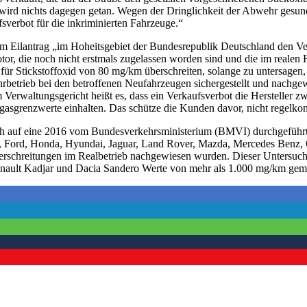
e wird nichts dagegen getan. Wegen der Dringlichkeit der Abwehr gesun
fsverbot für die inkriminierten Fahrzeuge.“
m Eilantrag „im Hoheitsgebiet der Bundesrepublik Deutschland den Ve
or, die noch nicht erstmals zugelassen worden sind und die im realen
ür Stickstoffoxid von 80 mg/km überschreiten, solange zu untersagen, 
rbetrieb bei den betroffenen Neufahrzeugen sichergestellt und nachgew
Verwaltungsgericht heißt es, dass ein Verkaufsverbot die Hersteller 
Abgasgrenzwerte einhalten. Das schütze die Kunden davor, nicht regelk
ch auf eine 2016 vom Bundesverkehrsministerium (BMVI) durchgeführte
ord, Honda, Hyundai, Jaguar, Land Rover, Mazda, Mercedes Benz, Op
rschreitungen im Realbetrieb nachgewiesen wurden. Dieser Untersu
enault Kadjar und Dacia Sandero Werte von mehr als 1.000 mg/km gem