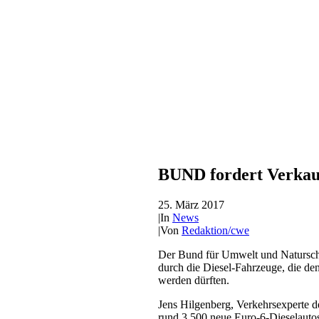
BUND fordert Verkauf
25. März 2017
|
In
News
|
Von
Redaktion/cwe
Der Bund für Umwelt und Naturschu
durch die Diesel-Fahrzeuge, die de
werden dürften.
Jens Hilgenberg, Verkehrsexperte 
rund 3.500 neue Euro-6-Dieselautos 