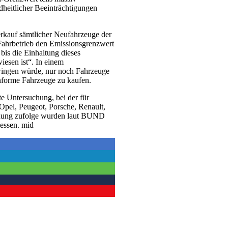
dheitlicher Beeinträchtigungen
rkauf sämtlicher Neufahrzeuge der
 Fahrbetrieb den Emissionsgrenzwert
bis die Einhaltung dieses
iesen ist“. In einem
zwingen würde, nur noch Fahrzeuge
onforme Fahrzeuge zu kaufen.
 Untersuchung, bei der für
el, Peugeot, Porsche, Renault,
chung zufolge wurden laut BUND
essen. mid