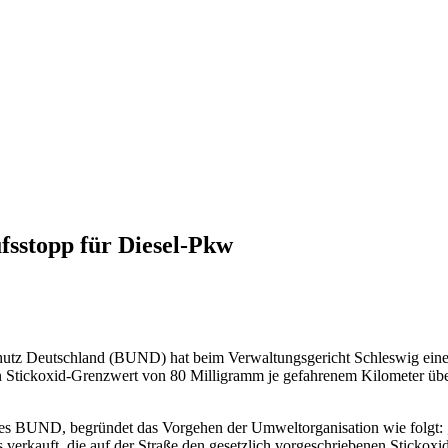
sstopp für Diesel-Pkw
tz Deutschland (BUND) hat beim Verwaltungsgericht Schleswig eine 
n Stickoxid-Grenzwert von 80 Milligramm je gefahrenem Kilometer über
des BUND, begründet das Vorgehen der Umweltorganisation wie folgt: 
verkauft, die auf der Straße den gesetzlich vorgeschriebenen Stickoxi