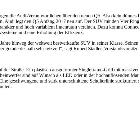
 sagen die Audi-Verantwortlichen über den neuen Q5. Also kein dünnes
n. Audi legt den Q5 Anfang 2017 neu auf. Der SUV mit den Vier Ringe
arakter und hoch variablem Innenraum vereinen. Dazu kommt Connectiv
nzsysteme und eine Erhöhung der Effizienz.
 Jahre hinweg der weltweit bestverkaufte SUV in seiner Klasse. Seine
er gerade deshalb sehr reizvoll“, sagt Rupert Stadler, Vorstandsvorsit
auf der Straße. Ein plastisch ausgeformter Singleframe-Grill mit massi
cheinwerfer sind auf Wunsch als LED oder in der hochauflösenden Ma
Eine geschwungene und stark unterschnittene Schulterlinie strukturiert 
unten.