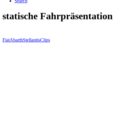
Search
statische Fahrpräsentation
Fiat
Abarth
Stellantis
Clips