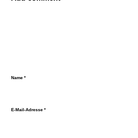
1. Dezember 2023
Genf 2024: Der R 5 kehrt unter
Spannung zurück
Renault hat sich für das Elektro-Zeitalter
viel vorgenommen und dafür eigens den
Geschäftsbereich Ampere geschaffen.…
von Redaktion/cwe
Name
*
E-Mail-Adresse
*