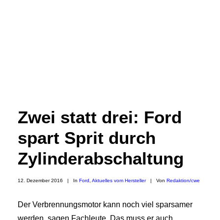
Zwei statt drei: Ford
spart Sprit durch
Zylinderabschaltung
12. Dezember 2016
|
In
Ford
,
Aktuelles vom Hersteller
|
Von
Redaktion/cwe
Der Verbrennungsmotor kann noch viel sparsamer
werden, sagen Fachleute. Das muss er auch