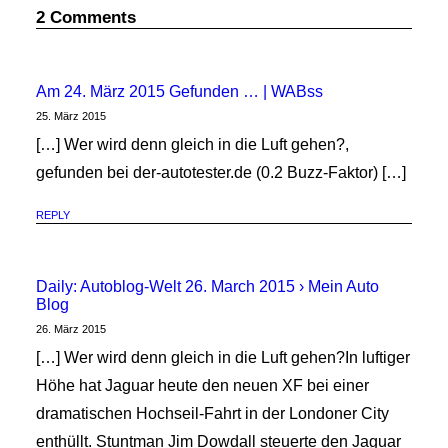
2 Comments
7. November 2016
„7 in 17“ bei Opel
Am 24. März 2015 Gefunden … | WABss
25. März 2015
Opel hat unter dem Motto „7 in 17“ für 2017
[…] Wer wird denn gleich in die Luft gehen?,
sieben neue Modelle angekündigt. Den
gefunden bei der-autotester.de (0.2 Buzz-Faktor) […]
Anfange machen das Elektroauto…
REPLY
von Redaktion/cwe
Daily: Autoblog-Welt 26. March 2015 › Mein Auto
Blog
26. März 2015
[…] Wer wird denn gleich in die Luft gehen?In luftiger
Höhe hat Jaguar heute den neuen XF bei einer
dramatischen Hochseil-Fahrt in der Londoner City
enthüllt. Stuntman Jim Dowdall steuerte den Jaguar