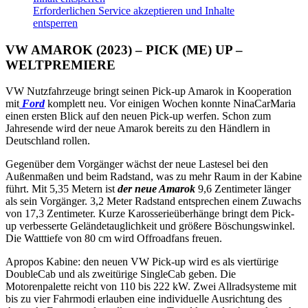
Erforderlichen Service akzeptieren und Inhalte
entsperren
VW AMAROK (2023) – PICK (ME) UP –
WELTPREMIERE
VW Nutzfahrzeuge bringt seinen Pick-up Amarok in Kooperation
mit
Ford
komplett neu. Vor einigen Wochen konnte NinaCarMaria
einen ersten Blick auf den neuen Pick-up werfen. Schon zum
Jahresende wird der neue Amarok bereits zu den Händlern in
Deutschland rollen.
Gegenüber dem Vorgänger wächst der neue Lastesel bei den
Außenmaßen und beim Radstand, was zu mehr Raum in der Kabine
führt. Mit 5,35 Metern ist
der neue Amarok
9,6 Zentimeter länger
als sein Vorgänger. 3,2 Meter Radstand entsprechen einem Zuwachs
von 17,3 Zentimeter. Kurze Karosserieüberhänge bringt dem Pick-
up verbesserte Geländetauglichkeit und größere Böschungswinkel.
Die Watttiefe von 80 cm wird Offroadfans freuen.
Apropos Kabine: den neuen VW Pick-up wird es als viertürige
DoubleCab und als zweitürige SingleCab geben. Die
Motorenpalette reicht von 110 bis 222 kW. Zwei Allradsysteme mit
bis zu vier Fahrmodi erlauben eine individuelle Ausrichtung des