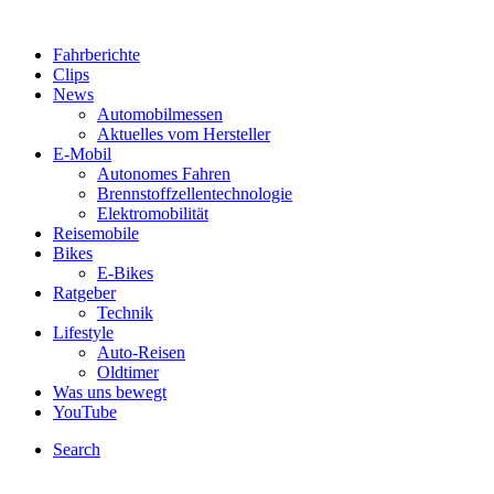
Fahrberichte
Clips
News
Automobilmessen
Aktuelles vom Hersteller
E-Mobil
Autonomes Fahren
Brennstoffzellentechnologie
Elektromobilität
Reisemobile
Bikes
E-Bikes
Ratgeber
Technik
Lifestyle
Auto-Reisen
Oldtimer
Was uns bewegt
YouTube
Search