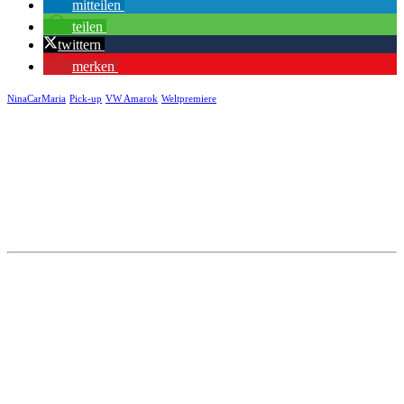
mitteilen
teilen
twittern
merken
NinaCarMaria
Pick-up
VW Amarok
Weltpremiere