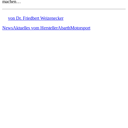
machen…
von Dr. Friedbert Weizenecker
News
Aktuelles vom Hersteller
Abarth
Motorsport