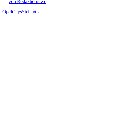
von Redaktion/cwe
Opel
Clips
Stellantis