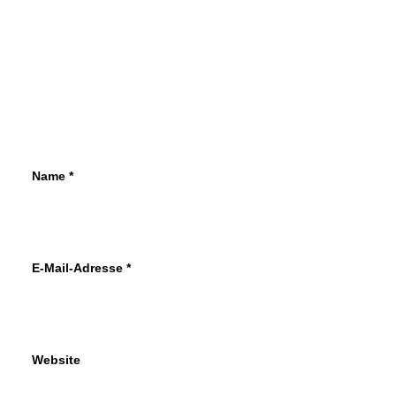
Mercedes-Benz erprobt den EQC
Im nächsten Jahr kommt mit dem EQC das
erste rein batterieelektrische Serienmodell
von Mercedes-Benz der neuen…
von Redaktion/cwe
Name
*
E-Mail-Adresse
*
Website