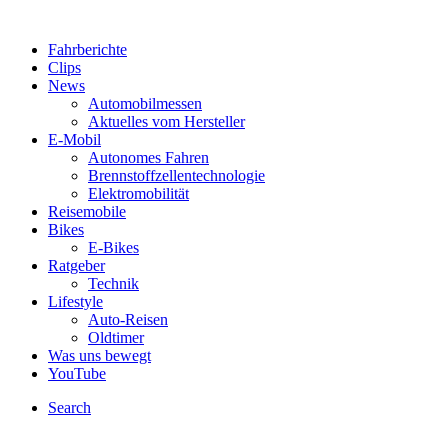
Fahrberichte
Clips
News
Automobilmessen
Aktuelles vom Hersteller
E-Mobil
Autonomes Fahren
Brennstoffzellentechnologie
Elektromobilität
Reisemobile
Bikes
E-Bikes
Ratgeber
Technik
Lifestyle
Auto-Reisen
Oldtimer
Was uns bewegt
YouTube
Search