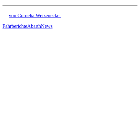
von Cornelia Weizenecker
Fahrberichte
Abarth
News