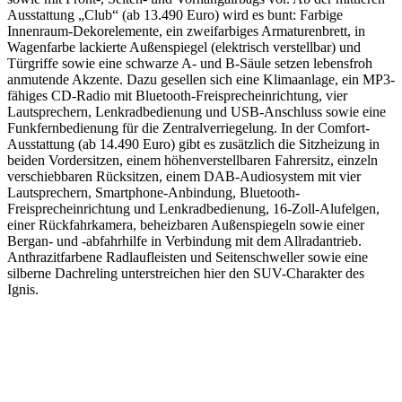
Ausstattung „Club“ (ab 13.490 Euro) wird es bunt: Farbige
Innenraum-Dekorelemente, ein zweifarbiges Armaturenbrett, in
Wagenfarbe lackierte Außenspiegel (elektrisch verstellbar) und
Türgriffe sowie eine schwarze A- und B-Säule setzen lebensfroh
anmutende Akzente. Dazu gesellen sich eine Klimaanlage, ein MP3-
fähiges CD-Radio mit Bluetooth-Freisprecheinrichtung, vier
Lautsprechern, Lenkradbedienung und USB-Anschluss sowie eine
Funkfernbedienung für die Zentralverriegelung. In der Comfort-
Ausstattung (ab 14.490 Euro) gibt es zusätzlich die Sitzheizung in
beiden Vordersitzen, einem höhenverstellbaren Fahrersitz, einzeln
verschiebbaren Rücksitzen, einem DAB-Audiosystem mit vier
Lautsprechern, Smartphone-Anbindung, Bluetooth-
Freisprecheinrichtung und Lenkradbedienung, 16-Zoll-Alufelgen,
einer Rückfahrkamera, beheizbaren Außenspiegeln sowie einer
Bergan- und -abfahrhilfe in Verbindung mit dem Allradantrieb.
Anthrazitfarbene Radlaufleisten und Seitenschweller sowie eine
silberne Dachreling unterstreichen hier den SUV-Charakter des
Ignis.