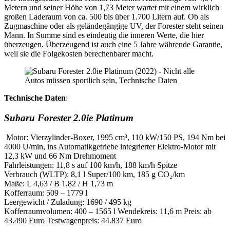
Metern und seiner Höhe von 1,73 Meter wartet mit einem wirklich
großen Laderaum von ca. 500 bis über 1.700 Litern auf. Ob als
Zugmaschine oder als geländegängige UV, der Forester steht seinen
Mann. In Summe sind es eindeutig die inneren Werte, die hier
überzeugen. Überzeugend ist auch eine 5 Jahre währende Garantie,
weil sie die Folgekosten berechenbarer macht.
Technische Daten
:
Subaru Forester 2.0ie Platinum
Motor: Vierzylinder-Boxer, 1995 cm³, 110 kW/150 PS, 194 Nm bei
4000 U/min, ins Automatikgetriebe integrierter Elektro-Motor mit
12,3 kW und 66 Nm Drehmoment
Fahrleistungen: 11,8 s auf 100 km/h, 188 km/h Spitze
Verbrauch (WLTP): 8,1 l Super/100 km, 185 g CO₂/km
Maße: L 4,63 / B 1,82 / H 1,73 m
Kofferraum: 509 – 1779 l
Leergewicht / Zuladung: 1690 / 495 kg
Kofferraumvolumen: 400 – 1565 l Wendekreis: 11,6 m Preis: ab
43.490 Euro Testwagenpreis: 44.837 Euro